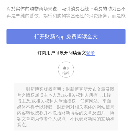
对於实体的购物商场来说，吸引消费者线下消费的动力已不
再是单纯的餐饮、娱乐和购物等基础性的消费服务，而是能
够给消费者们从视觉、嗅觉、触觉、味觉与听觉带来全方位
的感官刺激，如安全感、舒适感、尊重感等。如何设计出一
打开财新App 免费阅读全文
个能令消费者真正沉浸其中，与周围环境产生共鸣，激发消
费欲望的沉浸式场景则至关重要。
订阅用户可展开阅读全文
登录
笔者认为，沉浸式体验场所要成功必须具备精準定位。比
如，对於现在新型的消费主力“
00
後”，他们正处於
20
岁阶
0
段，大多仍为学生，无太大的经济压力，那麽这部分的消费
推荐
群体则更加追求娱乐性与社交性。
因此，沉浸式体验场所的
运营者需要挖掘出这些消费者的消费习惯与偏好，利用沉浸
财新博客版权声明：财新博客所发布文章及图
式设计调动他们的消费欲望。
片之版权属博主本人及/或相关权利人所有，未经
博主及/或相关权利人单独授权，任何网站、平面
此外，当今线下的消费者们已不再只是“买家”的身份，他们
媒体不得予以转载。财新网对相关媒体的网站信息
更是消费宣传的创造者们。如果沉浸式体验能为消费者们带
内容转载授权并不包括财新博客的文章及图片。博
客文章均为作者个人观点，不代表财新网的立场和
来印象深刻的体验，那麽这些消费者将会成为免费的场所宣
观点。
传大使，通过社交媒体分享，为场所带来多重叠加的积极宣