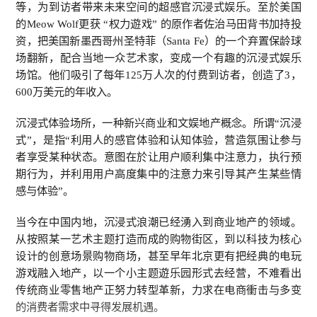
等，为到访者带来未来空间的超感官沉浸式娱乐。至於美国
的
Meow Wolf
更获
“
权力遊戏”
的原作者佐治马田背书加持投
资，把美国新墨西哥州圣特菲（
Santa Fe
）的一个弃置保龄球
场翻新，配合当地一众艺术家，变成一个有趣的沉浸式娱乐
场馆。他们吸引了每年
125
万人次的付费到访者，创造了
3
，
600
万美元的年收入。
沉浸式体验场所，一种新兴商业和文娱地产概念。所谓“沉浸
式”，是指“利用人的感官体验和认知体验，营造氛围让参与
者享受某种状态。意图在於让用户顺利集中注意力，执行预
期行为，并利用用户高度集中的注意力来引导其产生某些情
感与体验”。
当今在中国内地，沉浸式浪潮已经湧入到商业地产的领域。
从按照某一艺术主题打造而成的购物街区，到以科技为核心
设计的创意场景购物商场，甚至早年北京更有把经典的电玩
游戏融入地产，以一个小主题遊乐园形式去经营，不难看出
传统商业零售地产正努力转型革新，力求在电商衝击与多变
的消费者需求中寻得发展机遇。