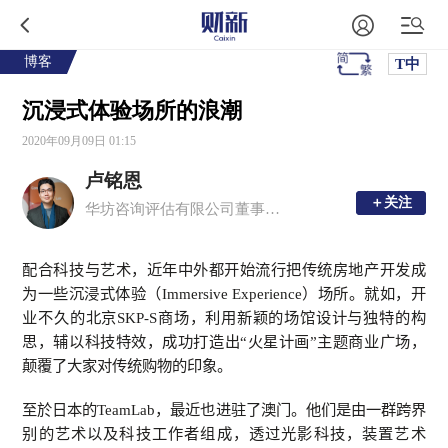
博客
T中
沉浸式体验场所的浪潮
2020年09月09日 01:15
卢铭恩
＋关注
＋关注
华坊咨询评估有限公司董事总经理、注册中国房地产估价师、香港测量师学会产业测量师
配合科技与艺术，近年中外都开始流行把传统房地产开发成
为一些沉浸式体验（
Immersive Experience
）场所。就如，开
业不久的北京
SKP-S
商场，利用新颖的场馆设计与独特的构
思，辅以科技特效，成功打造出“火星计画”主题商业广场，
颠覆了大家对传统购物的印象。
至於日本的
TeamLab
，最近也进驻了澳门。他们是由一群跨界
别的艺术以及科技工作者组成，透过光影科技，装置艺术