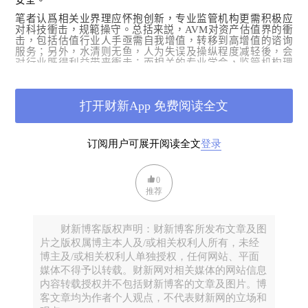
安全。
笔者认爲相关业界理应怀抱创新，专业监管机构更需积极应
对科技衝击，规範操守。总括来説，
AVM
对资产估值界的衝
击，包括估值行业人手亟需自我增值，转移到高增值的谘询
服务；另外，水清则无鱼，人为失误及操纵程度减轻後，会
对行业既得利益带来衝击；而相关的专业学会，监管机构理
应尽快应对
AVM
，规範操守，设置法律框架，否则在市况变
差下，人手估值的问题早晚会影响资本市场的安全係数。总
括来説，资产
AVM
发展面对科技发展进度，行业既得利益阻
打开财新App 免费阅读全文
力及法律框架的
三
座大山，还亟需业界与监管机构的携手推
动，金融体系才得以透过科技创新来增加安全係数。
订阅用户可展开阅读全文
登录
0
推荐
财新博客版权声明：财新博客所发布文章及图
片之版权属博主本人及/或相关权利人所有，未经
博主及/或相关权利人单独授权，任何网站、平面
媒体不得予以转载。财新网对相关媒体的网站信息
内容转载授权并不包括财新博客的文章及图片。博
客文章均为作者个人观点，不代表财新网的立场和