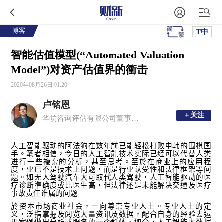
博客
T中
智能估值模型(“Automated Valuation
Model”)对资产估值界的衝击
2020年08月26日 01:20
卢铭恩
＋关注
＋关注
华坊咨询评估有限公司董事总经理、注册中国房地产估价师、香港测量师学会产业测量师
人工智能驱动的阿法狗在数年前已能轻松打败中韩的围棋国
手。笔者相信，今日的人工智能技术实际已经可以代替人类
进行一些複杂的分析，甚至思考。至於在商业上的应用程
度，业已不是技术上问题，而是行业认受性和法律框架等问
题。如无人驾驶汽车大可取代人类驾驶，人工智能驱动的医
疗诊断準确度或比医生高，但法律还是未能解决交通及医疗
事故责任谁属的问题
於资本市场商业社会，一向尊崇专业人士。专业人士的定
义，泛指掌握及阅览大量资讯及数据，配合自身的经验去运