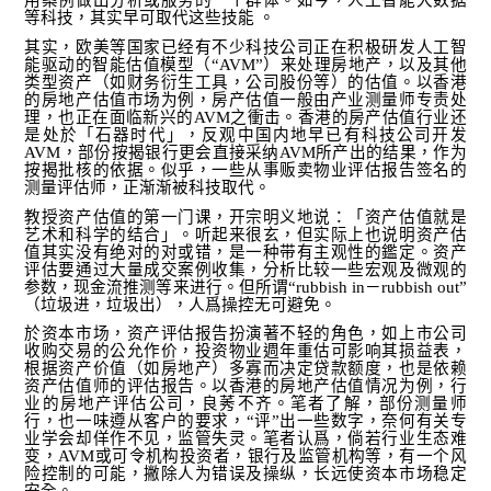
用案例做出分析或服务的一个群体。如今，人工智能大数据
等科技，其实早可取代这些技能 。
其实，欧美等国家已经有不少科技公司正在积极研发人工智
能驱动的智能估值模型（“
AVM
”）来处理房地产，以及其他
类型资产（如财务衍生工具，公司股份等）的估值。以香港
的房地产估值市场为例，房产估值一般由产业测量师专责处
理，也正在面临新兴的
AVM
之衝击。香港的房产估值行业还
是处於「石器时代」，反观中国内地早已有科技公司开发
AVM
，部份按揭银行更会直接采纳
AVM
所产出的结果，作为
按揭批核的依据。似乎，一些从事贩卖物业评估报告签名的
测量评估师，正渐渐被科技取代。
教授资产估值的第一门课，开宗明义地说：「资产估值就是
艺术和科学的结合」。听起来很玄，但实际上也说明资产估
值其实没有绝对的对或错，是一种带有主观性的鑑定。资产
评估要通过大量成交案例收集，分析比较一些宏观及微观的
参数，现金流推测等来进行。但所谓“
rubbish in
－
rubbish out
”
（垃圾进，垃圾出），人爲操控无可避免。
於资本市场，资产评估报告扮演著不轻的角色，如上市公司
收购交易的公允作价，投资物业週年重估可影响其损益表，
根据资产价值（如房地产）多寡而决定贷款额度，也是依赖
资产估值师的评估报告。以香港的房地产估值情况为例，行
业的房地产评估公司，良莠不齐。笔者了解，部份测量师
行，也一味遵从客户的要求，“评”出一些数字，奈何有关专
业学会却佯作不见，监管失灵。笔者认爲，倘若行业生态难
变，
AVM
或可令机构投资者，银行及监管机构等，有一个风
险控制的可能，撇除人为错误及操纵，长远使资本市场稳定