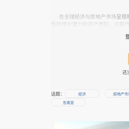
在全球经济与房地产市场
呈现
性和增长潜力的资产类别。店屋
其为代表的历史资产已价格高企
独特的“高现金流、强抗周期、可
关
注
。
店屋：东南亚商业文明的活化
还
店屋（
Shophouse
）起源于
1
话题：
经济
房地产市
该区域极具代表性的建筑类型。
布局
——
首层作为商铺临街设置
东南亚
设计利于通风避雨，也被称作“五
出独具特色的商业步行空间。