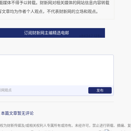
平面媒体不得予以转载。财新网对相关媒体的网站信息内容转载
客文章均为作者个人观点，不代表财新网的立场和观点。
订阅财新网主编精选电邮
市场交易总价值趋势（来源：马来西亚统计局，华坊咨询）
新网观点
发布
撑市场活跃度的重要板块，交易总值占全国房地产
本篇文章暂无评论
场中发挥关键作用。
权为财新传媒及/或相关权利人专属所有或持有。未经许可，禁止进行转载、摘编、