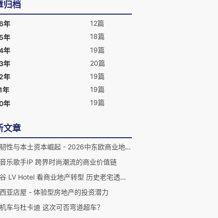
章归档
12篇
26年
18篇
25年
19篇
24年
20篇
23年
19篇
22年
19篇
1年
19篇
20年
新文章
地缘韧性与本土资本崛起 - 2026中东欧商业地产的结构性转变
音乐歌手IP 跨界时尚潮流的商业价值链
从曼谷 LV Hotel 看商业地产转型 历史老宅透过体验式零售的资产增值
西亚店屋 - 体验型房地产的投资潜力
机车与杜卡迪 这次可否弯道超车？