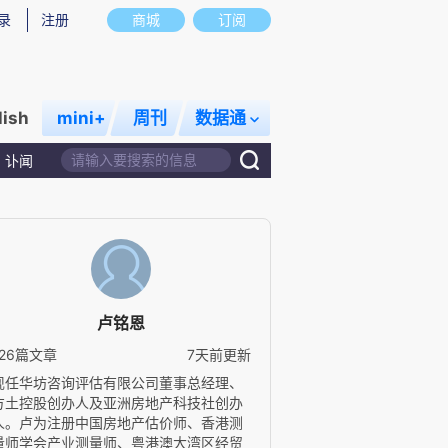
录
注册
商城
订阅
lish
mini+
周刊
数据通
讣闻
卢铭恩
126篇文章
7天前更新
现任华坊咨询评估有限公司董事总经理、
方土控股创办人及亚洲房地产科技社创办
人。卢为注册中国房地产估价师、香港测
量师学会产业测量师、粤港澳大湾区经贸