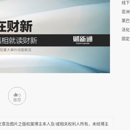
于核心城市的传统商圈，例如新加坡牛车水、马来
亚洲
地理位置与独特的历史底蕴，赋予店屋文化附加
莱巴
价值。
长中的结构分化
性，马来西亚房地产市场在
2025
年仍展现出较强
产交易，较
2024
年小幅下降
1%
，但交易总值同
（
RM241.87 billion
），显示资金正加速向优质资
0
推荐
PI
）上涨
2.6%
至
218.4
点，反映整体房价保持
及图片之版权属博主本人及/或相关权利人所有，未经博主