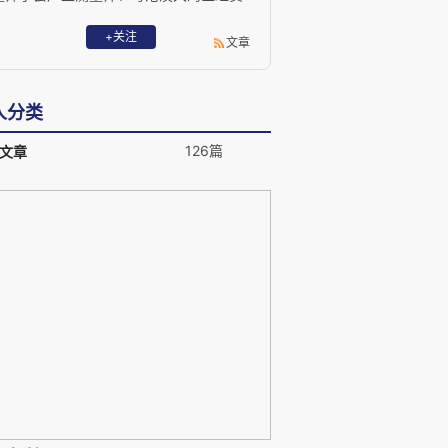
协会主席（房地产科技）、香港中文大学
酒店及旅遊管理学院兼职助理教授及香港
+关注
文章
大学SPACE中国商业学院客席讲师。曾为
跨国测量师行高级董事，兼任上海地区估
值及咨询部主管逾五年，主理大中华区房
人分类
地产融投咨询及评估业务，曾处理超过60
宗内地企业香港及新加坡上市项目。卢于
126篇
文章
2014年创办方土控股，下辖华坊咨询评估
有限公司经营亚太区产业测量业务。