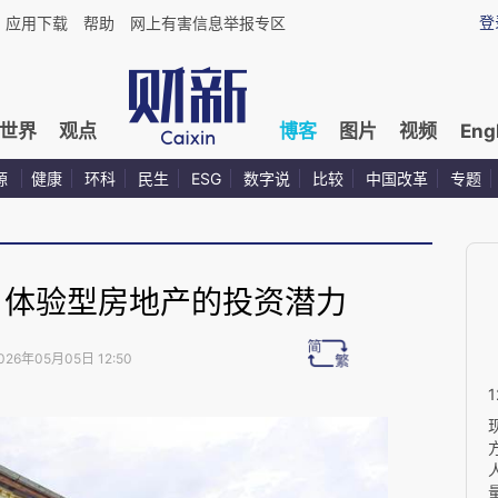
登
应用下载
帮助
网上有害信息举报专区
世界
观点
博客
图片
视频
Eng
源
健康
环科
民生
ESG
数字说
比较
中国改革
专题
- 体验型房地产的投资潜力
026年05月05日 12:50