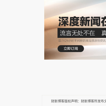
在商业市
上，店屋大多坐落
场
西亚槟城、吉隆坡等地。优越的
值，使其兼具实用功能与文化符号
马来西亚的商业地产：韧性增
尽管全球经济环境充满不确定
韧性。全年共录得
416,413
宗房地
比增长
4.1%
，达
2,418.7
亿令吉
产集聚。
同期，马来西亚房价指数（
MH
温和上行趋势。
财新博客版权声明：财新博客所发布文章