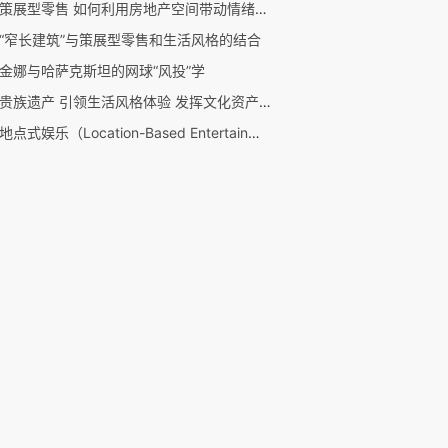
线下策展型零售 如何利用房地产空间带动情绪价值
“窄长建筑”与策展型零售和生活风格的结合
金娜与哈萨克斯坦的网球“风投”学
活化贵族遗产 引领生活风格体验 发挥文化资产价值
固定地点式娱乐（Location-Based Entertainment）结合 IP 的发展趋势