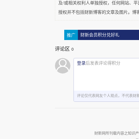
及/或相关权利人单独授权，任何网站、
授权并不包括财新博客的文章及图片。博
推广
财新会员积分兑好礼
评论区
0
登录
后发表评论得积分
图
1
：马来西亚房地产
评论仅代表网友个人观点，不代表财
从结构来看，商业地产仍是支
交易总值的
22%
以上，在整体市
财新网所刊载内容之知识产