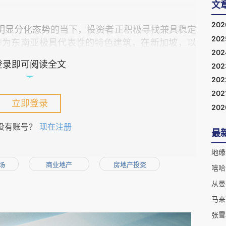
文
20
明显分化态
势
的当下，投资者正积极寻找兼具稳定
20
作为东南亚极具代表性的特色建筑，在新加坡，以
20
；而放眼整个东南亚，马来西亚等国的店屋正以其
登录即可阅读全文
20
改造”属性，吸引着寻求价值与成长性平衡的资本
20
202
立即登录
20
石
没有账号？
现在注册
最
9
世纪的华南地区，随移民浪潮传入东南亚，成为
场
商业地产
房地产投资
这类建筑通常为
2–3
层高，采用“下店上宅”的功能
嘻哈
，二、三层用作居住空间；商铺前方设有骑楼，该
脚基”，既适配热带气候的通风避雨需求，也打造
马来
张雪