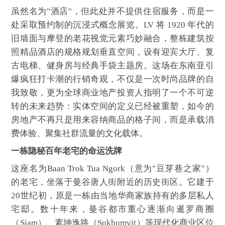
虽然名为"酒店"，但此处并不提供住宿服务，而是一
处采取预约制的沉浸式概念展览。LV 将 1920 年代的
旧墙面与摩登的老花视觉元素巧妙融合，整栋建筑按
照精品酒店的规格规划垂直空间，设有迎宾大厅、复
古电梯、健身房与经典手袋主题房。这场在东南亚引
爆疯狂打卡潮的行销奇观，不仅是一次时尚品牌的自
我致敬，更为全球商业地产投资人指明了一个不可逆
转的未来趋势：实体空间的定义已经被重塑，如今的
房地产不再只是用来容纳商品的格子间，而是承载消
费体验、聚集社群流量的文化载体。
一栋隐秘百年老宅的命运洗牌
这座名为Baan Trok Tua Ngork（意为"豆芽巷之家"）
的老宅，坐落于曼谷唐人街附近的历史街区。它建于
20世纪初，原是一栋由当地华商家族持有的多层私人
宅邸。数十年来，曼谷都市重心逐渐向暹罗商圈
（Siam）、素坤逸路（Sukhumvit）等现代化商业区位