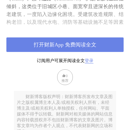
倾斜，这类位于旧城区小巷、面宽窄且进深长的传统
老建筑，一度陷入边缘化困境。受建筑改造规限、结
构老旧，以及现代水电、消防等基础设施不足等因素
影响，它在很长一段时间里仅能作为低效的微型文创
基地、咖啡厅或小众酒吧零星营运，资产价值长期被
打开财新App 免费阅读全文
市场低估。
然而，随着曼谷地铁蓝线（MRT）龙莲寺站（Wat
订阅用户可展开阅读全文
登录
Mangkon）通车，这片旧城区迎来了"绅士化
（Gentrification）"的转折点。老城区特有的斑驳红
0
砖、旧时光留下的磨石子地板与天井，在社交媒体时
推荐
代突然成为极其稀缺的"文化资产"，恰好契合Louis
Vuitton 全球130周年庆典的选址需求，双方一拍即
财新博客版权声明：财新博客所发布文章及图
合。
片之版权属博主本人及/或相关权利人所有，未经
博主及/或相关权利人单独授权，任何网站、平面
品牌抉择：为什么LV宁可舍弃顶级商场，也要选址于
媒体不得予以转载。财新网对相关媒体的网站信息
内容转载授权并不包括财新博客的文章及图片。博
此？
客文章均为作者个人观点，不代表财新网的立场和