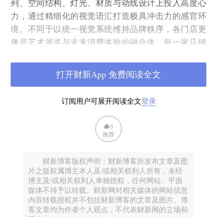
列、空间结构、灯光、材质与动线设计上投入高度心
力，通过精细化的视觉语汇打造极具冲击力的感官环
境。不同于以统一视觉系统维持品牌秩序，各门店更
像是艺术展览与未来消费体验的融合体，每一家店铺
围绕独立主题展开叙事，真正实现了 “千店千面”。
谈及最能体现策展型零售价值的空间形态，笔者认为
打开财新App 免费阅读全文
并非一般大型商场，而是独栋模式的房地产，例如东
京表参道、原宿一带的独栋楼房，不少零售品牌便会
订阅用户可展开阅读全文
登录
以策展方式运用其楼面。倾向以策展方式经营的品
牌，往往不满足于商场内标准化、可复制的零售铺
0
推荐
位，而会刻意选择位于城市街区、具备完整空间规模
的独栋建筑作为旗舰店据点，例如上海与深圳的 Haus
财新博客版权声明：财新博客所发布文章及图
Nowhere，以及东京的 Aoyama 门店。这类建筑赋予品
片之版权属博主本人及/或相关权利人所有，未经
牌更高的空间改造自由度，得以从建筑立面、内部结
博主及/或相关权利人单独授权，任何网站、平面
构到参观动线进行全面重塑。
媒体不得予以转载。财新网对相关媒体的网站信息
内容转载授权并不包括财新博客的文章及图片。博
2024 年开业的亚洲最大 Haus Nowhere，位于深圳万象
客文章均为作者个人观点，不代表财新网的立场和