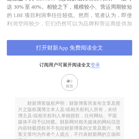
达 30% 至 40%。相较之下，规模较小、营运周期较短
的 LBE 项目利润率往往较低。然而，笔者认为，即使
利润空间较少，它们仍然可以为品牌和营运商提供加
深与顾客的互动的一条途径。随着时间的推移，这些
最活跃的忠实顾客的价值远高于普通客户。有消费者
打开财新App 免费阅读全文
研究显示，Z 世代进行沉浸式体验的可能性是一般人
群的 1.5 倍，更是老一代的 4 倍。
订阅用户可展开阅读全文
登录
曾几何时，业界纷纷预测互联网与居家虚拟现实将取
代实体场域。然而事实却证明，人类对于空间沉浸
0
感、集体仪式感以及生理感官刺激的渴望，是数位屏
推荐
幕永远无法填补的缺口。LBE 在经历了技术转型与市
场洗牌后，已不再仅是传统主题乐园或单纯的电玩空
财新博客版权声明：财新博客所发布文章及图
间，而是演变成为一个融合了人工智能、混合实境、
片之版权属博主本人及/或相关权利人所有，未经
博主及/或相关权利人单独授权，任何网站、平面
触觉感知与非线性叙事的复合式黑科技领域。这不仅
媒体不得予以转载。财新网对相关媒体的网站信息
是娱乐形式的更迭，更是一场关于人类如何感知现
内容转载授权并不包括财新博客的文章及图片。博
客文章均为作者个人观点，不代表财新网的立场和
实、如何在实体空间中与数码共生的根本性变革。