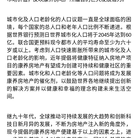
城市化及人口老龄化的人口议题一直是全球面临的困
境，每个国家的总人口和老年人口比例不断递进。根
据世界银行预测
日
世界城市化人口将于
2045
年达到
60
亿。联合国更预料现今都市人的平均寿命至少为六十
岁或以上。考虑到人口快速膨胀所带来的城市化及人
口老龄化的影响，近年提倡将健康特征纳入房地产项
目的康养房地产有望成为创建可持续和健康社区的重
要因素。城市化和人口老龄化等人口问题将成为发展
康养房地产的催化剂，以鼓励世界各地继续提出创新
的解决方案并以健康和幸福的理念构建未来生活空
间。
继九十年代
，
全球推动可持续发展的大趋势和创新科
技日新月异的发展
，不断
为房地产注入
新
的角度
外
，
现今提倡的康养房地产便建基于以上的
因
素
之上，
进