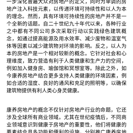
一步深化普遍大众对房地产的定义，同时为单调的房
地产
注入
科技
元素，
以传递环境可持续性和以人为本
的理念。然而，具有环境可持续性的房地产并不是一
个全新的话题。自二十世纪九十年代以来，各种行业
之中
都有
不同公司多次采取行动以实践绿色建筑概
念，
如
通过提高能源及用水效率、减少废物和温室气
体等因素以减少建筑物对环境的影响。反之，以人为
本的房地产是一个相对较新的概念。它针对社会和心
理维度，致力营造有利于人类健康和生产力的空间，
例如加入健身房、瑜伽馆和冥想室等。除此之外，如
今康养房地产结合更多支持人类健康的环境因素，例
如合适的湿度、
良好的
通风和
充足的
照明等，以确保
建筑物提供有利人类心身灵健康。
康养房地产的概念不仅针对房地产行业的命题，它还
涉及全球所有商业领域。尤其在世纪疫情后，不同商
业领域意识到健康于房地产的重要性，他们将健康的
要
素结合
具多
功能和便利
的
设施，分别推广康养房地