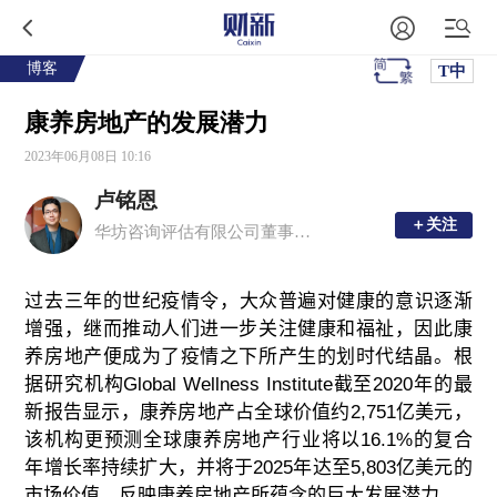
博客
T中
康养房地产的发展潜力
2023年06月08日 10:16
卢铭恩
＋关注
＋关注
华坊咨询评估有限公司董事总经理、注册中国房地产估价师、香港测量师学会产业测量师
过去三年的世纪疫情
令
，大众普遍对健康的意识逐渐
增强，继而推动人们进一步关注健康和福祉，因此康
养房地产便成为了疫情之下所产生的划时代结晶。根
据研究机构
Global Wellness Institute
截至
2020
年的最
新报告
显示
，康养房地产占全球价值约
2,751
亿美元，
该机构更预测全球康养房地产行业将以
16.1%
的复合
年增长率持续扩大，并将于
2025
年达至
5,803
亿美元的
市场价值，反映康养房地产所蕴含的巨大发展潜力。