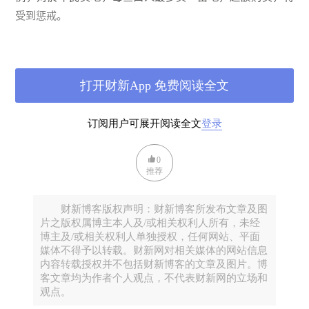
受到惩戒。
基於上述的理由，中国古代房地产开发一直处於弱势地位，
与如今的大地产商们的地位有著天壤之别。
打开财新App 免费阅读全文
古代买房之难
订阅用户可展开阅读全文
登录
当代人能够买起房的一个重要方法就是：按揭。虽然之後需
0
要每月向银行还上不菲的贷款，但至少可以获得属於自己的
推荐
空间。而在古代，虽然也有按揭贷款，但本质与现在却不尽
相同。
财新博客版权声明：财新博客所发布文章及图
片之版权属博主本人及/或相关权利人所有，未经
博主及/或相关权利人单独授权，任何网站、平面
如今的按揭一般指购房者在购房时难以一时付清房款，为从
媒体不得予以转载。财新网对相关媒体的网站信息
银行取得贷款支付馀款，便将还未取得完全产权的在购房产
内容转载授权并不包括财新博客的文章及图片。博
用做抵押。而在古代，按揭是指当事人经济紧张时，将已经
客文章均为作者个人观点，不代表财新网的立场和
观点。
拥有完全产权的产业向钱莊、当铺等做抵押借款。因此，对