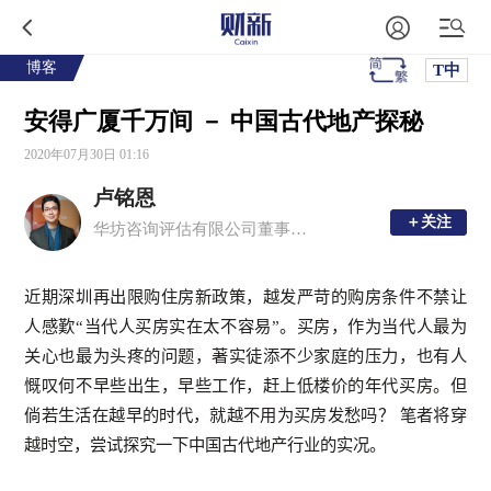
博客
T中
安得广厦千万间 － 中国古代地产探秘
2020年07月30日 01:16
卢铭恩
＋关注
＋关注
华坊咨询评估有限公司董事总经理、注册中国房地产估价师、香港测量师学会产业测量师
近期深圳再出限购住房新政策，越发严苛的购房条件不禁让
人感歎“当代人买房实在太不容易”。买房，作为当代人最为
关心也最为头疼的问题，著实徒添不少家庭的压力，也有人
慨叹何不早些出生，早些工作，赶上低楼价的年代买房。但
倘若生活在越早的时代，就越不用为买房发愁吗？
笔者将穿
越时空，尝试探究一下中国古代地产行业的实况。