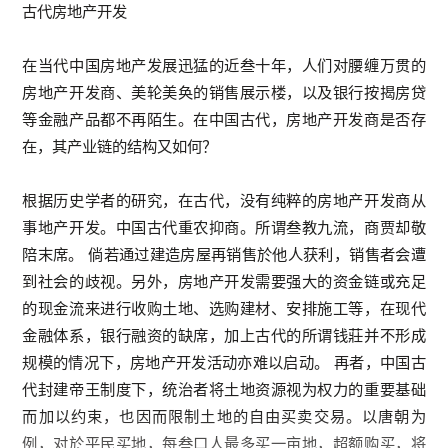
古代房地产开发
在当代中国房地产发展迅猛的近叁十年，人们对腰缠万贯的
房地产开发商、美轮美奂的销售展示楼，以及银行按揭房贷
等金融产品都不再陌生。在中国古代，房地产开发商是否存
在，其产业链的结构又如何？
根据历史学者的研究，在古代，没有纯粹的房地产开发商从
事地产开发。中国古代重农抑商。所谓叁教九流，商贾却敬
陪末席。
倘若通过建造房屋再销售於他人获利，销售者会遭
到社会的歧视。另外，房地产开发需要强大的资金链或充足
的现金流来进行收购土地、选购建材、安排施工等，在现代
金融体系，银行融资的缺席，加上古代的所谓钱莊并不形成
规模的情况下，房地产开发活动亦难以启动。
再者，中国古
代封建帝王制度下，统治者将土地资源视为权力的重要基础
而加以约束，也因而限制土地的自由买卖交易。以唐朝为
例，对於平民买地，每叁口人最多买一亩地，超额购买，将