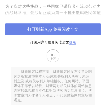
为了应对这些挑战，一些国家已采取吸引流动劳动力
的战略举措。爱沙尼亚成为第一个推出数码牧民签证
的国家、随后格鲁吉亚和克罗地亚等国也相应跟随，
为数码牧民提供明确的居住途径，进而刺激住房需
打开财新App 免费阅读全文
求。此外，适合共享居住空间的投资也应运而生，以
满足数码牧民的独特需求，为他们提供集住宿、社区
订阅用户可展开阅读全文
登录
和基本便利设施于一体的解决方案。
与此同时，东南亚国家亦希望通过数码游牧签证，吸
0
推荐
引长期居留的专业人士以促进经济发展。近年来，包
括印尼、马来西亚和日本在内的东亚和东南亚国家相
财新博客版权声明：财新博客所发布文章及图
继推出数码牧民签证，允许远程工作者在其境内生活
片之版权属博主本人及/或相关权利人所有，未经
和工作。印尼于2024年初推出了KITAS E33G签证（远
博主及/或相关权利人单独授权，任何网站、平面
程工作者签证），如巴厘岛等地区的生活成本比西方
媒体不得予以转载。财新网对相关媒体的网站信息
内容转载授权并不包括财新博客的文章及图片。博
国家便宜，可以让专业人士以更少的开支开展业务。
客文章均为作者个人观点，不代表财新网的立场和
甚至有人认为巴厘岛是科技、人工智能和加密货币的
观点。
硅谷，有不少人才汇集，企业家社区也更集中。