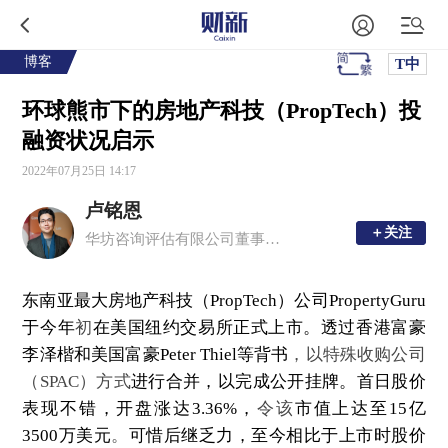
博客
T中
环球熊市下的房地产科技（PropTech）投
融资状况启示
2022年07月25日 14:17
卢铭恩
＋关注
＋关注
华坊咨询评估有限公司董事总经理、注册中国房地产估价师、香港测量师学会产业测量师
东南亚最大房地产科技（PropTech）公司PropertyGuru
于今年
初
在美国纽约交易所正式上市。透过香港富豪
李泽楷和美国富豪Peter Thiel等背书
，以特殊收购公司
（SPAC）方式
进行合并，以完成公开挂牌。首日股价
表现不错，开盘涨达3.36%，
令该
市值上达至15亿
3500万美元
。
可惜后继乏力，至今相比于上市时股价