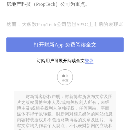
房地产科技（PropTech）公司为重点。
然而，大多数PropTech公司透过SPAC上市后的表现却
令人失望，其中不少自2021年上市后，股价有跌无
升，跌幅更在50%以上，甚至有些更下跌80%之多。
打开财新App 免费阅读全文
笔者某程度上认为，或许具质素的PropTech公司确实
未必太多。如软银支持的抵押贷款提供商 在 2021 年
订阅用户可展开阅读全文
登录
由盈转亏 3 亿美元后，因通过 Zoom 裁员 900 人而成
为头条新闻，此后一直推迟通过SPAC计划进行IPO；
0
另外，在线房地产交易平台 Zillow 在 3年半内亏损近
推荐
10 亿美元后，亦放弃了 iBuying 业务；购房平台
Knock 最近取消了通过 SPAC 上市的计划，并解雇了
财新博客版权声明：财新博客所发布文章及图
大约一半的员工；建筑科技（ConTech）的独角兽公司
片之版权属博主本人及/或相关权利人所有，未经
博主及/或相关权利人单独授权，任何网站、平面
Katerra 在筹集了近 20 亿美元后更申请破产。
媒体不得予以转载。财新网对相关媒体的网站信息
内容转载授权并不包括财新博客的文章及图片。博
客文章均为作者个人观点，不代表财新网的立场和