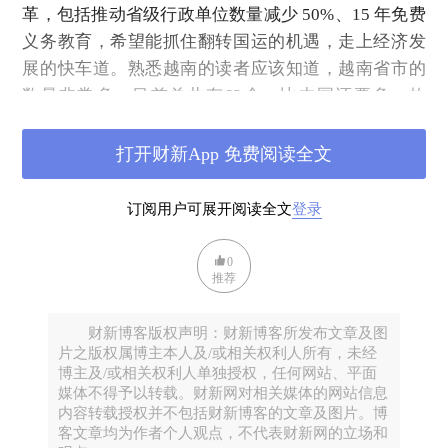
革，包括推动省级行政单位数量减少 50%、15 年免费
义务教育，希望能抓住翻转国运的机遇，走上经济发
展的快车道。熟悉越南的读者应该知道，越南省市的
数量非常多，目前总共有63个，比中国还要多。故
此，按照目前的改革方向，未来越南的省市数量将减
半到大概30个左右。
打开财新App 免费阅读全文
事实上，越南近十年的经济成长是瞩目的，而愈来愈
订阅用户可展开阅读全文
登录
多的西方公司将其制造业务从中国迁往越南，已实践
所谓的「中国加一」的策略，越南经济亦成为中美贸
0
易战的受益者。二战之后，第三轮全球产业转移，从
推荐
中国到越南，印度尼西亚等新兴人口大国的方向去
走。
财新博客版权声明：财新博客所发布文章及图
越南是特朗普第一任期内针对中国发起的贸易战的最
片之版权属博主本人及/或相关权利人所有，未经
博主及/或相关权利人单独授权，任何网站、平面
大赢家之一。对于希望减少对中国供应链依赖的科技
媒体不得予以转载。财新网对相关媒体的网站信息
巨头来说，越南很快就成为首选。近年来，苹果已将
内容转载授权并不包括财新博客的文章及图片。博
客文章均为作者个人观点，不代表财新网的立场和
iPad、MacBook和AirPods的生产线转移到越南，不少