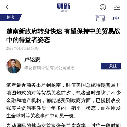
博客
T中
越南新政府转身快速 有望保持中美贸易战
中的得益者姿态
2025年04月15日 17:03
卢铭恩
＋关注
＋关注
华坊咨询评估有限公司董事总经理、注册中国房地产估价师、香港测量师学会产业测量师
笔者最近商务出差到越南，时值美国总统特朗普展开
地图炮式的对等贸易关税前夕，笔者当时走访了不少
金融和地产机构，都能感受到政商方面，已慢慢改变
张美兰贪污事件后一年多的「躺平」状态，而在刚发
生全球对等关税事件中可见一斑。
轰动国际的越南女首富张美兰贪腐案，过往一段时间