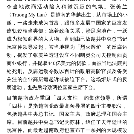
令当地政商活动陷入稍微沉寂的气氛。张美兰
〈Truong My Lan〉是越南的华越出生，从市场上的小
贩，一路走来成为首富，跟很多发展中国家的巨富发
迹轨迹相当类似：靠着政商关系，涉足房地产，一跃
成为权倾商界的大人物。直到由已故越共中央总书记
阮富仲领导发起，被当地视为「烈火熔炉」的反腐运
动，揭发了张美兰透过设立不同幽灵公司去控制西贡
商业银行，并提取440亿美元的贷款，而被当地法院判
处死刑。反腐运动令数以百计的政府高阶官员及备受
关注的企业高层遭起诉或被迫下台。这场熔炉式的反
腐运动，也先后导致两位国家主席下台。
目前越南政府重回「四大支柱」的集体领导，所谓
「四柱」是指
越南
党政最高领导层的四个主要职位，
包括
越共中央总书记
、
国家主席
、
政府总理
和
国会主
席
。目前
越共中央总书记
为苏林，继任了去年逝世的
阮富仲。而最近越南政府也宣布了一系列的大规模改