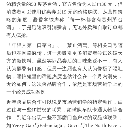
酒精含量的53 度茅台酒，官方售价为人民币38 元，但
消费者可以使用优惠券以19 元的价格购买。从营销策
略的角度，酱香拿铁声称「每一杯都含有贵州茅台
酒」，于是迅速吸引消费者，无论外卖和自取订单都
有人疯抢。
「年轻人第一口茅台」、「禁止酒驾」等相关口号随
后也在网路疯传，进一步吸引更多消费者尝试这破天
方的新饮料。虽然实际品尝后的口味褒贬不一，有人
认为醇香有口感，但另一边厢也有人认为像极了呕吐
物，哪怕短暂的话题热度也估计会在一个月内消失，
无论如何，这次跨品牌合作，依然是市场营销学上的
一个经典成功案例。
近年跨品牌合作可以说是市场营销学的指定动作，由
过往与一些IP授权的联乘，如球队车队卡通人物等合
作，到近年出现一些不那麽门当户对的双品牌联乘，
如Yeezy Gap与Balenciaga，Gucci与The North Face，