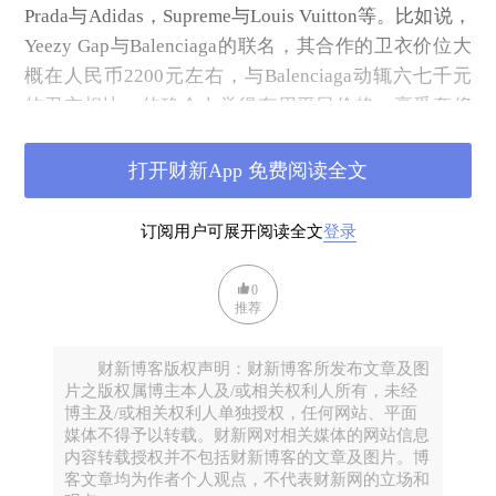
Prada与Adidas，Supreme与Louis Vuitton等。比如说，
Yeezy Gap与Balenciaga的联名，其合作的卫衣价位大
概在人民币2200元左右，与Balenciaga动辄六七千元
的卫衣相比，的确令人觉得有用平民价格，享受奢侈
品牌的效果。
打开财新App 免费阅读全文
另外，去年Omega与Swatch 联乘推出的MoonSwatch，
也有异曲同工之妙，Swatch Group（SWX：UHR）把
订阅用户可展开阅读全文
登录
Omega经典的登月超霸表（Speedmaster）贡献给
Swatch，并一口气推出11款，以人民币1800元左右发
0
售，当时旋即引来疫情下长期未见的人群聚集，二手
推荐
市场甚至把该款手表以10倍以上的价格出售。而差不
多在酱香拿铁推出的日子，Swatch Group食髓知味，
财新博客版权声明：财新博客所发布文章及图
将旗下Blancpain（宝珀）经典的潜水表款：Fifty
片之版权属博主本人及/或相关权利人所有，未经
Fathoms五十㖊系列与Swatch继续联乘，推出Scuba
博主及/或相关权利人单独授权，任何网站、平面
媒体不得予以转载。财新网对相关媒体的网站信息
Fifty Fathoms，索价大概人民币3000元，虽然今次疯
内容转载授权并不包括财新博客的文章及图片。博
抢的程度稍逊去年的MoonSwatch，但从营销的角度来
客文章均为作者个人观点，不代表财新网的立场和