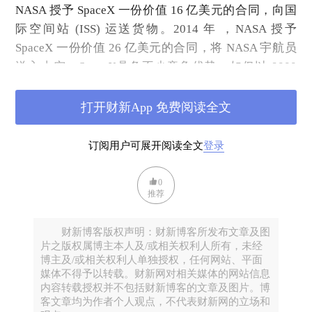
NASA 授予 SpaceX 一份价值 16 亿美元的合同，向国
际空间站 (ISS) 运送货物。2014 年 ，NASA 授予
SpaceX 一份价值 26 亿美元的合同，将 NASA 宇航员
送入太空。SpaceX具备不少竞争优势，如仅以 9000
万美元的价格进行火箭发射，相较於其竞争对手的 3.8
亿美元低很多。另外，SpaceX作为私人公司， 亦不受
打开财新App 免费阅读全文
政府官僚机构的限制，使马斯克能够以惊人的速度行
动，快速製造零件和设备，并从竞争公司和大学招聘
订阅用户可展开阅读全文
登录
员工。
0
推荐
卫星发射占 SpaceX 收入的大部分，2021 年带来 16 亿
美元的销售额，而整个行业的总收入为 80 亿美元。而
财新博客版权声明：财新博客所发布文章及图
星链可能在 2022 年产生可观的收入，该系统最终将部
片之版权属博主本人及/或相关权利人所有，未经
署多达4万颗卫星。马斯克本人表示，卫星收入每年最
博主及/或相关权利人单独授权，任何网站、平面
媒体不得予以转载。财新网对相关媒体的网站信息
多不会超过 30 亿美元，而星链事实上拥有更大的潜在
内容转载授权并不包括财新博客的文章及图片。博
市场。SpaceX 目前是美国最有价值的风险投资支持的
客文章均为作者个人观点，不代表财新网的立场和